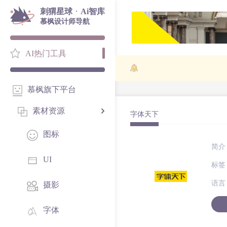
·
刺猬星球
Ai智库
慕枫设计师导航
AI热门工具
慕枫旗下平台
素材资源
字体天下
图标
简介
UI
标签
语言
摄影
字体