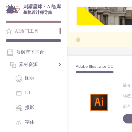
·
刺猬星球
Ai智库
慕枫设计师导航
AI热门工具
慕枫旗下平台
素材资源
Adobe Illustrator CC
图标
简介
UI
标签
语言
摄影
字体