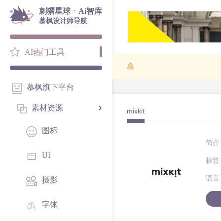
·
刺猬星球
Ai智库
慕枫设计师导航
AI热门工具
慕枫旗下平台
素材资源
mixkit
图标
简介
UI
标签
语言
摄影
字体