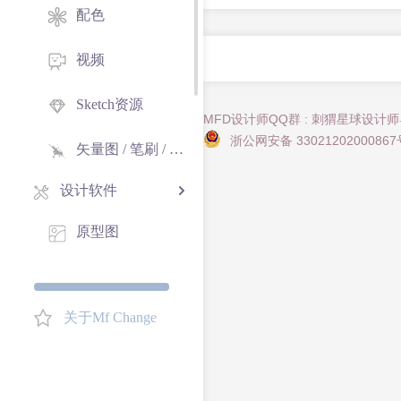
配色
视频
Sketch资源
MFD设计师QQ群 : 刺猬星球设计
浙公网安备 33021202000867
矢量图 / 笔刷 / 纹理
设计软件
原型图
在线工具
格式转换
关于Mf Change
web字体转换