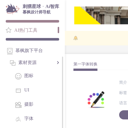
·
刺猬星球
Ai智库
慕枫设计师导航
AI热门工具
慕枫旗下平台
素材资源
第一字体转换
图标
简介
UI
标签
语言
摄影
字体